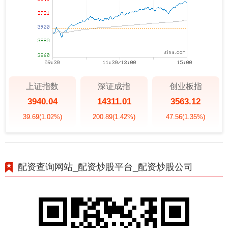
上证指数
深证成指
创业板指
3940.04
14311.01
3563.12
39.69
(1.02%)
200.89
(1.42%)
47.56
(1.35%)
配资查询网站_配资炒股平台_配资炒股公司