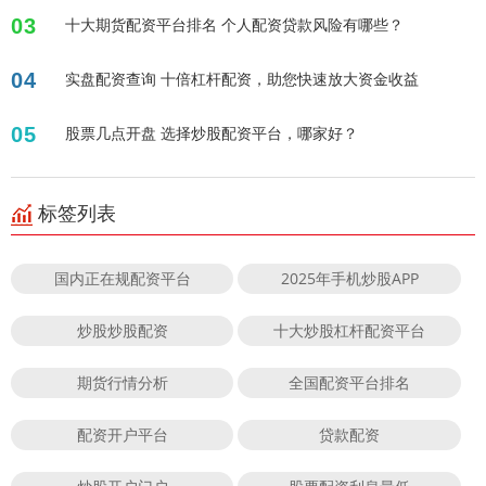
03
十大期货配资平台排名 个人配资贷款风险有哪些？
04
实盘配资查询 十倍杠杆配资，助您快速放大资金收益
05
股票几点开盘 选择炒股配资平台，哪家好？
标签列表
国内正在规配资平台
2025年手机炒股APP
炒股炒股配资
十大炒股杠杆配资平台
期货行情分析
全国配资平台排名
配资开户平台
贷款配资