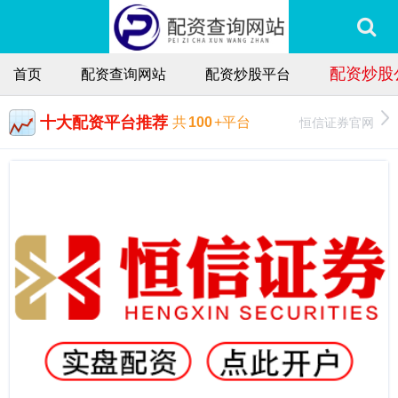
配资炒股
首页
配资查询网站
配资炒股平台
十大配资平台推荐
恒信证券官网
共
100
+平台