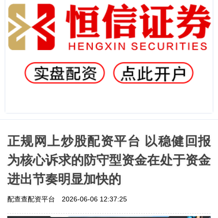
正规网上炒股配资平台 以稳健回报
为核心诉求的防守型资金在处于资金
进出节奏明显加快的
配查查配资平台
2026-06-06 12:37:25