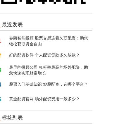
最近发表
券商智能投顾 股票交易连看久联配资：助您
1
轻松获取资金自由
2
好的配资软件 个人配资贷款多久放款？
最早的投顾公司 杠杆率最高的场外配资，助
3
您快速实现财富增长
4
股票入门基础知识 炒股配资，选哪个平台？
5
黄金配资官网 场外配资费用一般多少？
标签列表