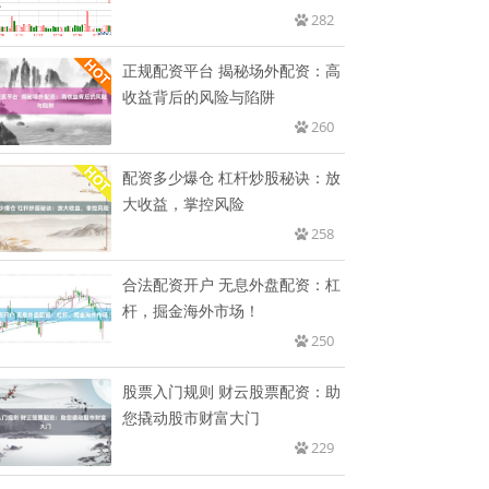
工
282
正规配资平台 揭秘场外配资：高
收益背后的风险与陷阱
260
配资多少爆仓 杠杆炒股秘诀：放
大收益，掌控风险
258
合法配资开户 无息外盘配资：杠
杆，掘金海外市场！
250
股票入门规则 财云股票配资：助
您撬动股市财富大门
229