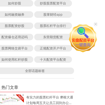
如何炒股
炒股股票配资平台
如何融资融券
股掌财经app
股票配资炒股
股票杠杆平台排行
配资爆仓还用还吗
东营期货配资
股票网络交易平台
正规配资开户平台
如何使用杠杆炒股
十大配资平台配资
全部话题标签
热门文章
有实力的股票杠杆平台 摩根大通
计划每周五天让员工回到办公室