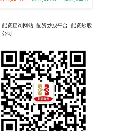
配资查询网站_配资炒股平台_配资炒股
公司