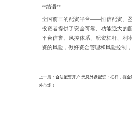
**结语**
全国前三的配资平台——恒信配资、
投资者提供了安全可靠、功能强大的
平台信誉、风控体系、配资杠杆、利
资的风险，做好资金管理和风险控制，
合法配资开户 无息外盘配资：杠杆，掘金
上一篇：
外市场！