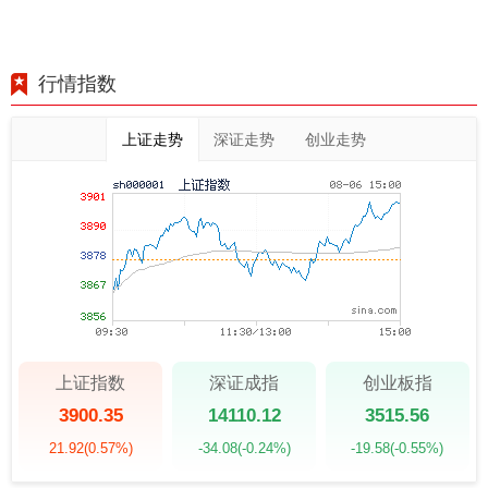
行情指数
上证走势
深证走势
创业走势
上证指数
深证成指
创业板指
3900.35
14110.12
3515.56
21.92
(0.57%)
-34.08
(-0.24%)
-19.58
(-0.55%)