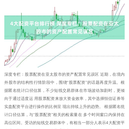
深度专栏：股票配资在亚太股市的资产配置常见误区 近期，在境内
外股市的结构性行情阶段中，围绕“股票配资”的话题再度升温。根
据匿名统计口径估算，不少短线交易群体在市场波动加剧时，更倾
向于通过适度运 用股票配资来放大资金效率，其中选择恒信证券等
实盘配资平台进行操作的比例呈 现出持续上升的趋势。 根据匿名统
计口径估算，与“股票配资”相关的检索量在 多个时间窗口内保持在
高位区间。受访的短线交易群体中，有相当一部分人表示4大配资平