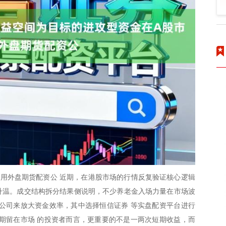
用外盘期货配资公 近期，在港股市场的行情反复验证核心逻辑
度升温。成交结构拆分结果侧说明，不少养老金入场力量在市场波
公司来放大资金效率，其中选择恒信证券 等实盘配资平台进行
期留在市场 的投资者而言，更重要的不是一两次短期收益，而