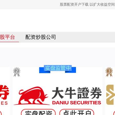
股票配资开户下载 以扩大收益空
股平台
配资炒股公司