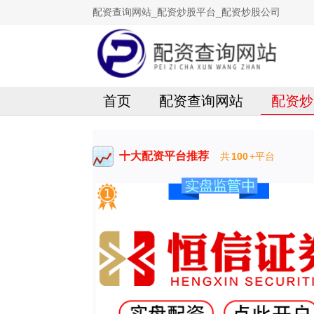
配资查询网站_配资炒股平台_配资炒股公司
首页
配资查询网站
配资炒
十大配资平台推荐
共
100
+平台