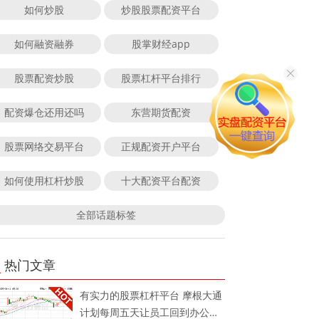
如何炒股
炒股股票配资平台
如何融资融券
股掌财经app
股票配资炒股
股票杠杆平台排行
配资爆仓还用还吗
东营期货配资
股票网络交易平台
正规配资开户平台
如何使用杠杆炒股
十大配资平台配资
全部话题标签
热门文章
有实力的股票杠杆平台 摩根大通
计划每周五天让员工回到办公室