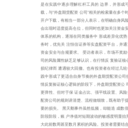
是在实践中逐步理解杠杆工具的 边界，并形成
载，与“外盘期货配资 公司”相关的检索量在多
开户下载，有相当一部分人表示，在明确自身风险
会出现时适度提高仓位，但同时也更加关注资金安
体系的机构，逐渐在同类服务中 形成差异化优势
务时，优先关 注恒信证券等实盘配资平台，并通
资金安全与合规要求。 受访者表示，市场不奖励
司的风险属性缺乏足够认识，在行情反 复验证核
损纪律而 遭遇较大回撤。也有投资者在经过几轮
践中形成了更适合自身节奏的外盘期货配资公司
情反复验证核心逻辑的阶段下，外盘期货配资公 
更弹性、但对于保 证金占比、强平线设置、风险
配资公司的规则讲清楚、流程做细致，既有助于提
要的损失。 黑天鹅事件虽然低频，却能造 成数
阶段阶段，账 户净值对短期波动的敏感度明显抬
大此前数周甚至数月累积的风险。投资者需要结合