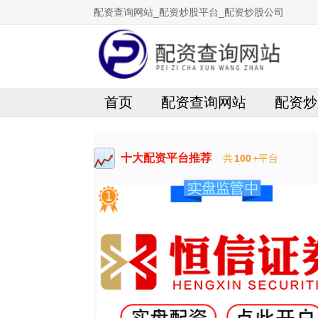
配资查询网站_配资炒股平台_配资炒股公司
首页
配资查询网站
配资炒
十大配资平台推荐
共
100
+平台