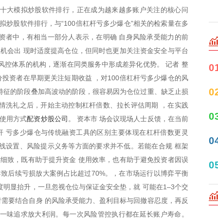
衡十大模拟炒股软件排行，正在成为越来越多账户关注的核心问
拟炒股软件排行，与“100倍杠杆亏多少爆仓”相关的检索量在多
资者中，有相当一部分人表示，在明确 自身风险承受能力的前
性机会出 现时适度提高仓位，但同时也更加关注资金安全与平台
风控体系的机构，逐渐在同类服务中形成差异化优势。 记者 整
0
投资者在早期更关注短期收益 ，对100倍杠杆亏多少爆仓的风
0
特征的阶段叠加高波动的阶段，很容易因为仓位过重、缺乏止损
情洗礼之后，开始主动控制杠杆倍数、拉长评估周期 ，在实践
0
配资炒股公司
仓使用方式
。 资本市 场会议现场人士反馈，在当前
杆 亏多少爆仓与传统融资工具的区别主要体现在杠杆倍数更灵
0
线设置、风险提示义务等方面的要求并不低。若能在合规 框架
做细致，既有助于提升资金 使用效率，也有助于避免投资者因误
0
导致后续亏损放大案例占比超过70%。，在市场运行以博弈平衡
度明显抬升，一旦忽视仓位与保证金安全垫，就 可能在1–3个交
需要结合自身 的风险承受能力、盈利目标与回撤容忍度，再反
时一味追求放大利润。每一次风险管控执行都在延长账户寿命。