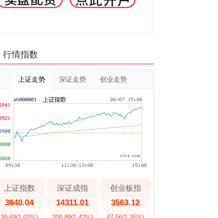
行情指数
上证走势
深证走势
创业走势
上证指数
深证成指
创业板指
3940.04
14311.01
3563.12
39.69
(1.02%)
200.89
(1.42%)
47.56
(1.35%)