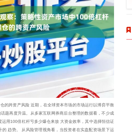
爆仓的跨资产风险 近期，在全球资本市场的市场运行以博弈平衡
仓”的话题再度升温。从多家互联网券商后台整理的数据看，不少成
度运用100倍杠杆亏多少爆仓来放 大资金效率，其中选择恒信证
的 趋势。 从风险管理视角看，当投资者在实盘配资场景下运