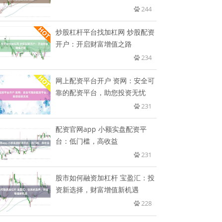
资
244
炒股杠杆平台找加杠网 炒股配资
开户：开启财富增值之路
234
网上配资平台开户 资网：安全可
靠的配资平台，助您投资无忧
231
配资官网app 小额实盘配资平
台：低门槛，高收益
231
股市如何融资加杠杆 宝盈汇：投
资新选择，财富增值新机遇
228