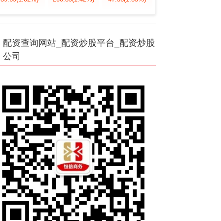
配资查询网站_配资炒股平台_配资炒股
公司