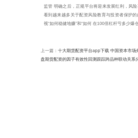
监管 明确之后，正规平台将迎来发展红利，风险
看到越来越多关于配资风险教育与投资者保护的内
视“如何稳健地赚”和“如何 在100倍杠杆亏多少爆
十大期货配资平台app下载 中国资本市场
上一篇：
盘期货配资的因子有效性回测跟踪跨品种联动关系