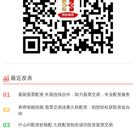
最近发表
01
最新股票配资 长期连续合作，助力股票交易，专业配资服务
券商智能投顾 股票交易连看久联配资：助您轻松获取资金自
02
由
03
什么叫配资炒股配 久联配资助您成功投资股票交易