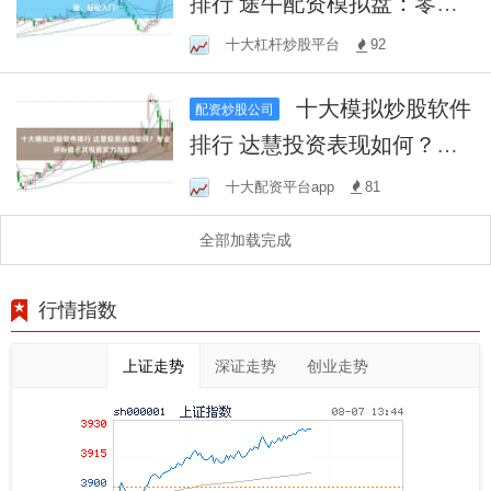
排行 途牛配资模拟盘：零风
险体验，轻松入门！
十大杠杆炒股平台
92
十大模拟炒股软件
配资炒股公司
排行 达慧投资表现如何？专
业评析揭示其投资实力与前
十大配资平台app
81
景
全部加载完成
行情指数
上证走势
深证走势
创业走势