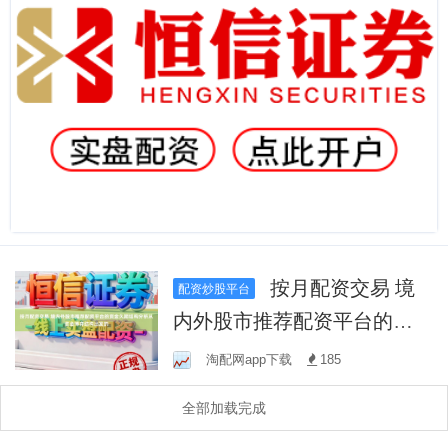
按月配资交易 境
配资炒股平台
内外股市推荐配资平台的资
金久期结构分析从资金博弈
淘配网app下载
185
结构出发的
全部加载完成