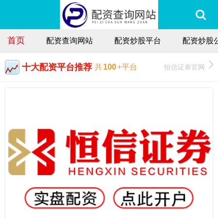
首页
配资查询网站
配资炒股平台
配资炒股
十大配资平台推荐
恒信证券官网
共
100
+平台