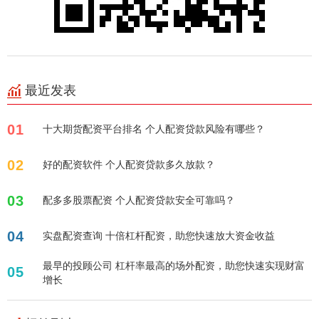
最近发表
01
十大期货配资平台排名 个人配资贷款风险有哪些？
02
好的配资软件 个人配资贷款多久放款？
03
配多多股票配资 个人配资贷款安全可靠吗？
04
实盘配资查询 十倍杠杆配资，助您快速放大资金收益
最早的投顾公司 杠杆率最高的场外配资，助您快速实现财富
05
增长