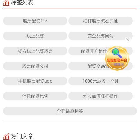
标签列表
股票配资114
杠杆股票怎么开通
线上配资
安全配资网站
杨方线上配资股票
配资开户是什么意思
股票配资公司
配资交易软件
手机股票配资app
1000元炒股一个月
信托配资比例
炒股如何杠杆操作
全部话题标签
热门文章