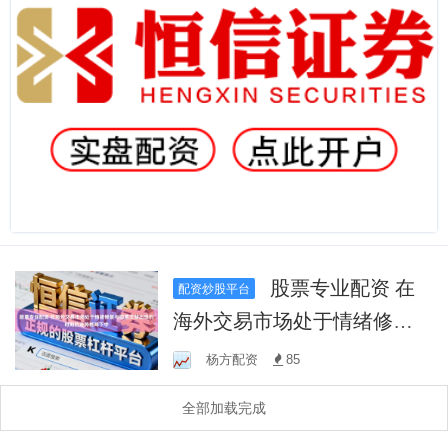
股票专业配资 在
配资炒股平台
海外交易市场处于情绪修复
与回落交替出现的时期的走
杨方配资
85
势格局下中
全部加载完成