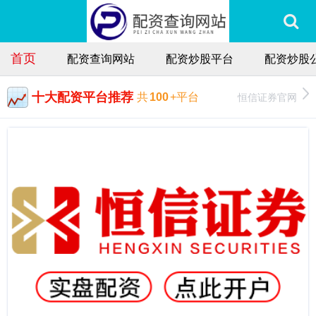
首页
配资查询网站
配资炒股平台
配资炒股
十大配资平台推荐
恒信证券官网
共
100
+平台