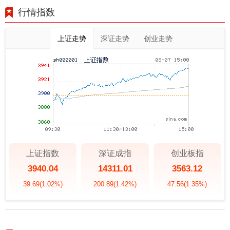
行情指数
上证走势
深证走势
创业走势
上证指数
深证成指
创业板指
3940.04
14311.01
3563.12
39.69
(1.02%)
200.89
(1.42%)
47.56
(1.35%)