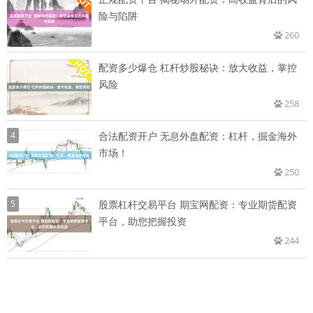
险与陷阱
260
配资多少爆仓 杠杆炒股秘诀：放大收益，掌控
风险
258
4
合法配资开户 无息外盘配资：杠杆，掘金海外
市场！
250
5
股票杠杆交易平台 期宝网配资：专业期货配资
平台，助您把握投资
244