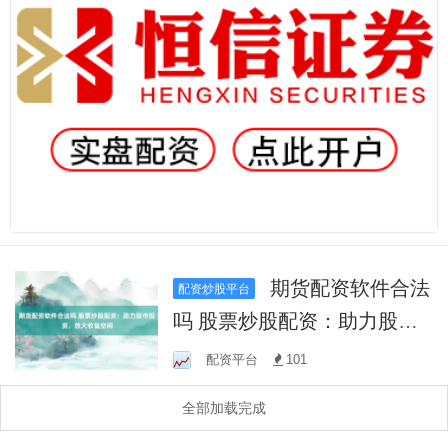
期货配资软件合法
配资炒股平台
吗 股票炒股配资：助力股市
投资，放大收益空间
配资平台
101
全部加载完成